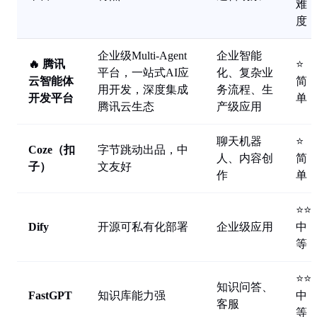
难
度
企业级Multi-Agent
企业智能
🔥 腾讯
⭐
平台，一站式AI应
化、复杂业
云智能体
简
用开发，深度集成
务流程、生
开发平台
单
腾讯云生态
产级应用
聊天机器
⭐
Coze（扣
字节跳动出品，中
人、内容创
简
子）
文友好
作
单
⭐⭐
Dify
开源可私有化部署
企业级应用
中
等
⭐⭐
知识问答、
FastGPT
知识库能力强
中
客服
等